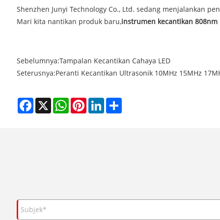
Shenzhen Junyi Technology Co., Ltd. sedang menjalankan pe
Mari kita nantikan produk baru,
instrumen kecantikan 808nm 
Sebelumnya:
Tampalan Kecantikan Cahaya LED
Seterusnya:
Peranti Kecantikan Ultrasonik 10MHz 15MHz 17
Facebook
X
WhatsApp
Pinterest
LinkedIn
Share