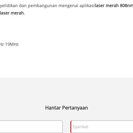
nyelidikan dan pembangunan mengenai aplikasi
laser merah 808n
laser merah
.
MHz 19MHz
Hantar Pertanyaan