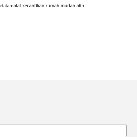
m
dalam
alat kecantikan rumah mudah alih
.