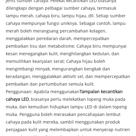
Jenis sumber cahaya: Pelekat kecantikan LED biasanya
dilengkapi dengan pelbagai sumber cahaya, termasuk
lampu merah, cahaya biru, lampu hijau, dll. Setiap sumber
cahaya mempunyai fungsi uniknya. Sebagai contoh, lampu
merah boleh merangsang percambahan kolagen,
menggalakkan peredaran darah, mempercepatkan
pembaikan tisu dan metabolisme; Cahaya biru mempunyai
kesan menegangkan kulit, menghilangkan kedutan, dan
memulihkan keanjalan serat; Cahaya hijau boleh
mengimbangi minyak, mengurangkan bengkak dan
keradangan, menggalakkan aktiviti sel, dan mempercepatkan
pembaikan dan pertumbuhan semula kulit.
Penggunaan: Apabila menggunakan
Tampalan kecantikan
cahaya LED
, biasanya perlu melekatkan topeng muka pada
muka, dan kemudian hidupkan lampu LED di dalam topeng
muka. Pengguna boleh merasakan pencahayaan lembut
cahaya pada kulit mereka, sambil menggunakan produk
penjagaan kulit yang melembapkan untuk menyerap nutrien